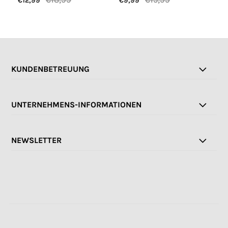
€12,99
€9,99
€1
KUNDENBETREUUNG
UNTERNEHMENS-INFORMATIONEN
NEWSLETTER