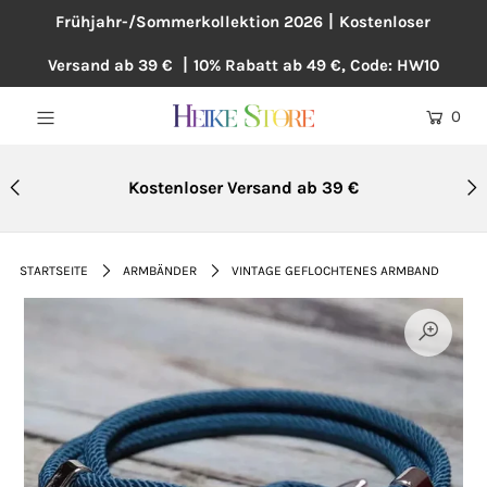
Frühjahr-/Sommerkollektion 2026丨Kostenloser
Versand ab 39 € 丨10% Rabatt ab 49 €, Code: HW10
NEU
0
BLUSEN
KLEIDER
Kostenloser Versand ab 39 €
PULLOVER
MÄNTEL
STARTSEITE
ARMBÄNDER
VINTAGE GEFLOCHTENES ARMBAND
ÜBERGRÖßE
HOSEN
ACCESSOIRES
BAUMWOLLE UND LEINEN
TOPSELLER