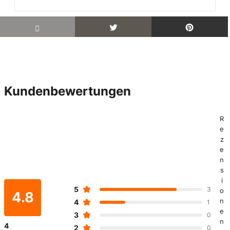
Kundenbewertungen
R
e
z
e
n
s
i
5
3
o
4.8
n
4
1
e
3
0
n
4
2
0