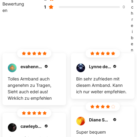
s
Bewertung
1
0
c
en
h
r
e
i
b
e
n
evahenning
Lynne de Pontes
Tolles Armband auch
Bin sehr zufrieden mit
angenehm zu Tragen,
diesem Armband. Kann
Sieht auch edel aus!
ich nur weiter empfehlen.
Wirklich zu empfehlen
Diane Smith
cawleybrenda
Super bequem