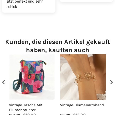
sitzt perfekt und sehr
schick
Kunden, die diesen Artikel gekauft
haben, kauften auch
Vintage-Tasche Mit
Vintage-Blumenarmband
Lä
Blumenmuster
€18,99
€15,99