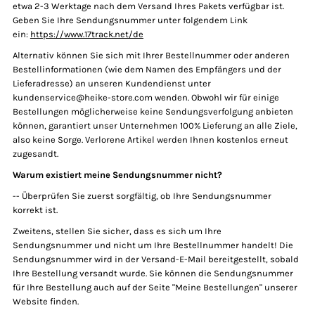
etwa 2-3 Werktage nach dem Versand Ihres Pakets verfügbar ist.
Wir möchten Ihnen einen Rabatt von
Geben Sie Ihre Sendungsnummer unter folgendem Link
10% auf Ihre erste Bestellung geben!
ein:
https://www.17track.net/de
Alternativ können Sie sich mit Ihrer Bestellnummer oder anderen
:
5
9
5
5
4
Bestellinformationen (wie dem Namen des Empfängers und der
Lieferadresse) an unseren Kundendienst unter
kundenservice@heike-store.com wenden. Obwohl wir für einige
Bestellungen möglicherweise keine Sendungsverfolgung anbieten
NEU10
können, garantiert unser Unternehmen 100% Lieferung an alle Ziele,
also keine Sorge. Verlorene Artikel werden Ihnen kostenlos erneut
zugesandt.
Verwenden Sie diesen Code an der Kasse:
Warum existiert meine Sendungsnummer nicht?
NEU10
-- Überprüfen Sie zuerst sorgfältig, ob Ihre Sendungsnummer
korrekt ist.
Zweitens, stellen Sie sicher, dass es sich um Ihre
Sendungsnummer und nicht um Ihre Bestellnummer handelt! Die
Sendungsnummer wird in der Versand-E-Mail bereitgestellt, sobald
Ihre Bestellung versandt wurde. Sie können die Sendungsnummer
für Ihre Bestellung auch auf der Seite "Meine Bestellungen" unserer
Website finden.