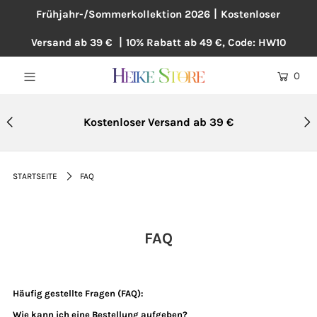
Frühjahr-/Sommerkollektion 2026丨Kostenloser
Versand ab 39 € 丨10% Rabatt ab 49 €, Code: HW10
NEU
0
BLUSEN
KLEIDER
Kostenloser Versand ab 39 €
PULLOVER
MÄNTEL
STARTSEITE
FAQ
ÜBERGRÖßE
HOSEN
FAQ
ACCESSOIRES
BAUMWOLLE UND LEINEN
Häufig gestellte Fragen (FAQ):
TOPSELLER
Wie kann ich eine Bestellung aufgeben?