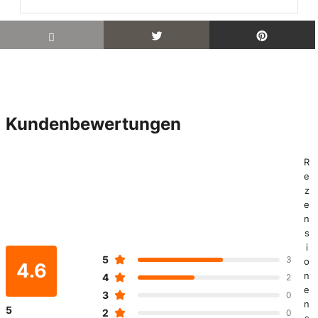
Kundenbewertungen
R
e
z
e
n
s
i
5
3
o
4.6
n
4
2
e
3
0
n
5
2
0
s