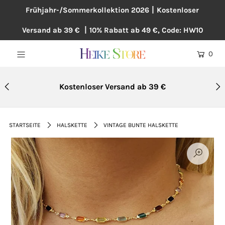
Frühjahr-/Sommerkollektion 2026丨Kostenloser
Versand ab 39 € 丨10% Rabatt ab 49 €, Code: HW10
NEU
0
BLUSEN
KLEIDER
Kostenloser Versand ab 39 €
PULLOVER
MÄNTEL
STARTSEITE
HALSKETTE
VINTAGE BUNTE HALSKETTE
ÜBERGRÖßE
HOSEN
ACCESSOIRES
BAUMWOLLE UND LEINEN
TOPSELLER