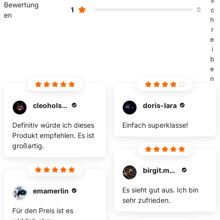
Bewertung
1
0
c
en
h
r
e
i
b
e
n
cleoholstein
doris-lara
Definitiv würde ich dieses
Einfach superklasse!
Produkt empfehlen. Es ist
großartig.
birgit.moeller8
Es sieht gut aus. Ich bin
emamerlin
sehr zufrieden.
Für den Preis ist es