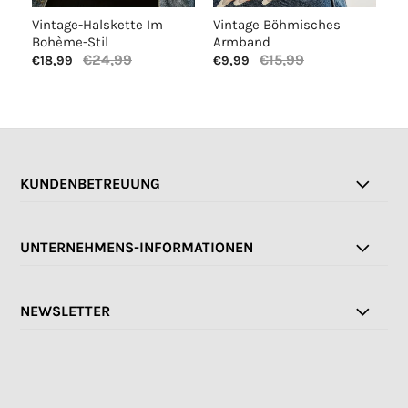
Vintage-Halskette Im
Vintage Böhmisches
V
Bohème-Stil
Armband
B
€24,99
€15,99
€18,99
€9,99
€
KUNDENBETREUUNG
UNTERNEHMENS-INFORMATIONEN
NEWSLETTER