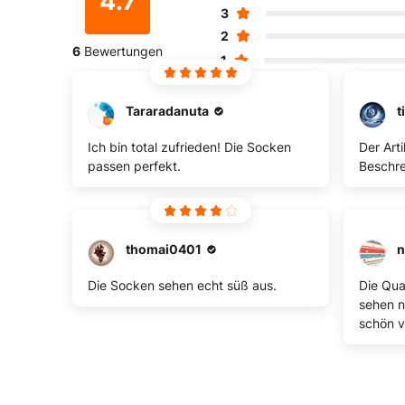
4.7
3
2
6
Bewertungen
1
Tararadanuta
t
Ich bin total zufrieden! Die Socken
Der Art
passen perfekt.
Beschre
thomai0401
n
Die Socken sehen echt süß aus.
Die Qual
sehen ni
schön v