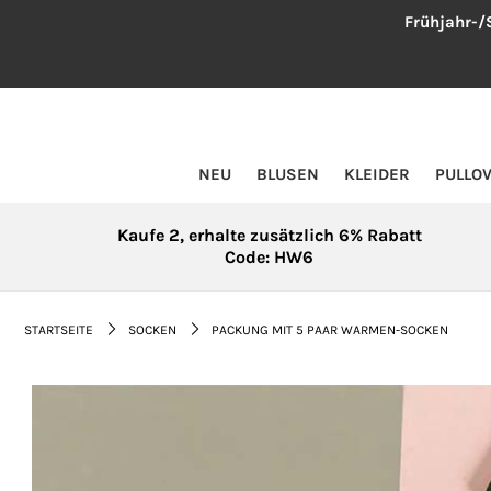
Frühjahr-
NEU
BLUSEN
NEU
BLUSEN
KLEIDER
PULLO
KLEIDER
PULLOVER
Kaufe 2, erhalte zusätzlich 6% Rabatt
Code: HW6
MÄNTEL
ÜBERGRÖßE
STARTSEITE
SOCKEN
PACKUNG MIT 5 PAAR WARMEN-SOCKEN
HOSEN
ACCESSOIRES
BAUMWOLLE UND LEINEN
TOPSELLER