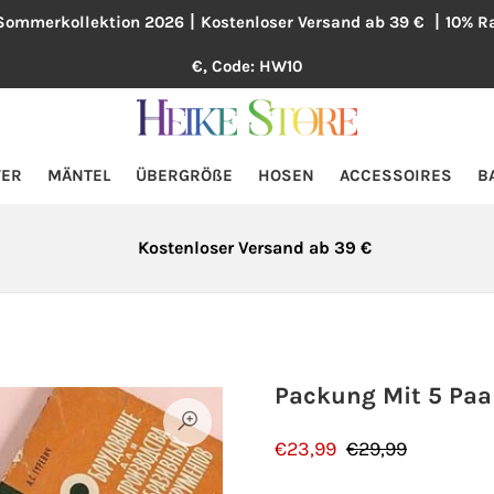
/Sommerkollektion 2026丨Kostenloser Versand ab 39 € 丨10% Ra
€, Code: HW10
VER
MÄNTEL
ÜBERGRÖßE
HOSEN
ACCESSOIRES
B
Kostenloser Versand ab 39 €
Packung Mit 5 Pa
€23,99
€29,99