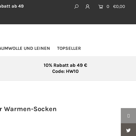
batt ab 49
0
€0,00
AUMWOLLE UND LEINEN
TOPSELLER
10% Rabatt ab 49 €
Code: HW10
ar Warmen-Socken