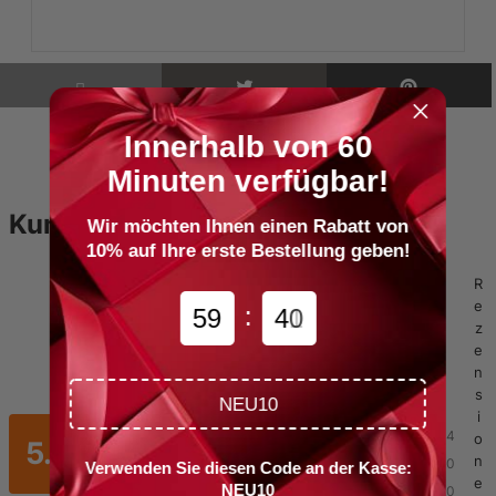
Innerhalb von 60
Minuten verfügbar!
Kundenbewertungen
Wir möchten Ihnen einen Rabatt von
10% auf Ihre erste Bestellung geben!
R
e
:
5
9
4
1
0
z
e
n
s
NEU10
i
5
4
o
5.0
n
4
0
Verwenden Sie diesen Code an der Kasse:
e
NEU10
3
0