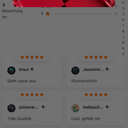
n
4
2
0
s
Bewertung
1
0
c
en
h
r
e
i
b
e
n
knux
Jasmintraut80
Sieht super aus
Wunderschön
juliamarkus09
bellaschottie
Tolle Qualität.
Cool, gefällt mir