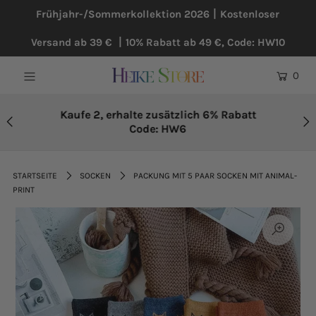
Frühjahr-/Sommerkollektion 2026丨Kostenloser
Versand ab 39 € 丨10% Rabatt ab 49 €, Code: HW10
NEU
0
BLUSEN
KLEIDER
Kaufe 2, erhalte zusätzlich 6% Rabatt
Code: HW6
PULLOVER
MÄNTEL
STARTSEITE
SOCKEN
PACKUNG MIT 5 PAAR SOCKEN MIT ANIMAL-
PRINT
ÜBERGRÖßE
HOSEN
ACCESSOIRES
BAUMWOLLE UND LEINEN
TOPSELLER