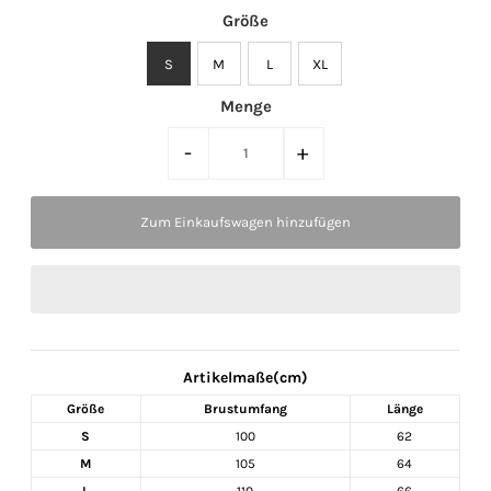
Größe
S
M
L
XL
Menge
-
+
Artikelmaße(cm)
Größe
Brustumfang
Länge
S
100
62
M
105
64
L
110
66