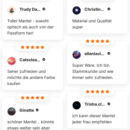
Trudy Davies
ChristineBerlin
Toller Mantel - sowohl
Material und Qualität
optisch als auch von der
super
Passform her!
ellenlavin2000
Catsclearnow
Super Ware. Ich bin
Seher zufrieden und
Stammkunde und wie
möchte die andere Farbe
immer sehr zufrieden.
kaufen
Trisha.clarke8
Ginette
ich kann dieser Mantel
schöner Mantel .. könnte
jeder frau empfehlen
etwas weiter sein aber