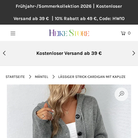
Frühjahr-/Sommerkollektion 2026丨Kostenloser
Versand ab 39 € 丨10% Rabatt ab 49 €, Code: HW10
NEU
0
BLUSEN
KLEIDER
Kostenloser Versand ab 39 €
PULLOVER
MÄNTEL
STARTSEITE
MÄNTEL
LÄSSIGER STRICK-CARDIGAN MIT KAPUZE
ÜBERGRÖßE
HOSEN
ACCESSOIRES
BAUMWOLLE UND LEINEN
TOPSELLER