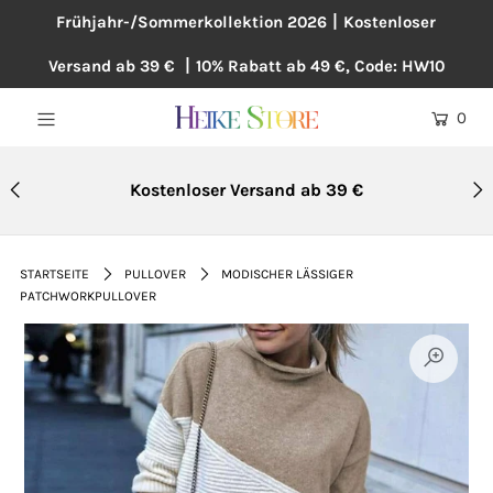
Frühjahr-/Sommerkollektion 2026丨Kostenloser
Versand ab 39 € 丨10% Rabatt ab 49 €, Code: HW10
NEU
0
BLUSEN
KLEIDER
Kostenloser Versand ab 39 €
PULLOVER
MÄNTEL
STARTSEITE
PULLOVER
MODISCHER LÄSSIGER
PATCHWORKPULLOVER
ÜBERGRÖßE
HOSEN
ACCESSOIRES
BAUMWOLLE UND LEINEN
TOPSELLER