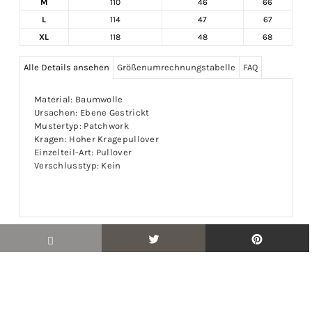
M
110
46
66
L
114
47
67
XL
118
48
68
Alle Details ansehen
Größenumrechnungstabelle
FAQ
Material: Baumwolle
Ursachen: Ebene Gestrickt
Mustertyp: Patchwork
Kragen: Hoher Kragepullover
Einzelteil-Art: Pullover
Verschlusstyp: Kein