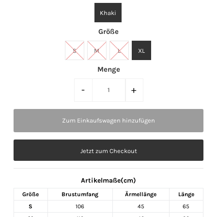
Khaki
Größe
S
M
L
XL
Menge
-
+
Jetzt zum Checkout
Artikelmaße(cm)
Größe
Brustumfang
Ärmellänge
Länge
S
106
45
65