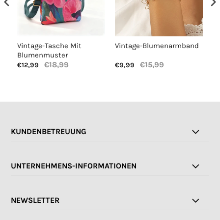
Vintage-Tasche Mit
Vintage-Blumenarmband
Lä
Blumenmuster
€18,99
€15,99
€12,99
€9,99
€1
KUNDENBETREUUNG
UNTERNEHMENS-INFORMATIONEN
NEWSLETTER