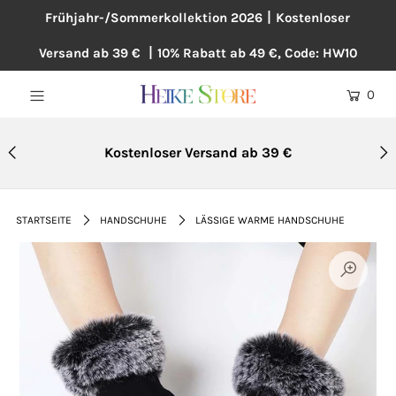
Frühjahr-/Sommerkollektion 2026丨Kostenloser
Versand ab 39 € 丨10% Rabatt ab 49 €, Code: HW10
NEU
0
BLUSEN
KLEIDER
Kostenloser Versand ab 39 €
PULLOVER
MÄNTEL
STARTSEITE
HANDSCHUHE
LÄSSIGE WARME HANDSCHUHE
ÜBERGRÖßE
HOSEN
ACCESSOIRES
BAUMWOLLE UND LEINEN
TOPSELLER