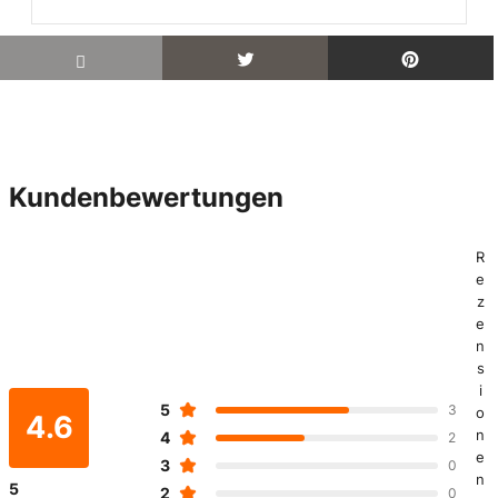
Kundenbewertungen
R
e
z
e
n
s
i
5
3
o
4.6
n
4
2
e
3
0
n
5
2
0