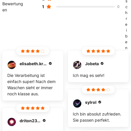
s
Bewertung
1
0
c
en
h
r
e
i
b
e
n
elisabeth.krickhahn
Jobeta
Die Verarbeitung ist
Ich mag es sehr!
einfach super! Nach dem
Waschen sieht er immer
noch klasse aus.
sylrol
Ich bin absolut zufrieden.
Sie passen perfekt.
driton2310