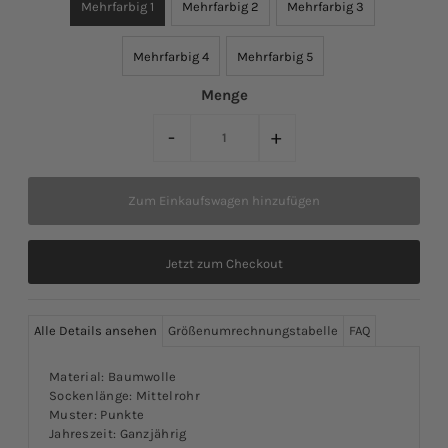
Mehrfarbig 1
Mehrfarbig 2
Mehrfarbig 3
Mehrfarbig 4
Mehrfarbig 5
Menge
-
+
Jetzt zum Checkout
Alle Details ansehen
Größenumrechnungstabelle
FAQ
Material: Baumwolle
Sockenlänge: Mittelrohr
Muster: Punkte
Jahreszeit: Ganzjährig