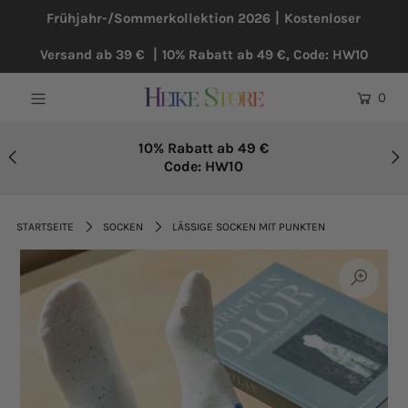
Frühjahr-/Sommerkollektion 2026丨Kostenloser
Versand ab 39 € 丨10% Rabatt ab 49 €, Code: HW10
NEU
0
BLUSEN
KLEIDER
10% Rabatt ab 49 €
Code: HW10
PULLOVER
MÄNTEL
STARTSEITE
SOCKEN
LÄSSIGE SOCKEN MIT PUNKTEN
ÜBERGRÖßE
HOSEN
ACCESSOIRES
BAUMWOLLE UND LEINEN
TOPSELLER