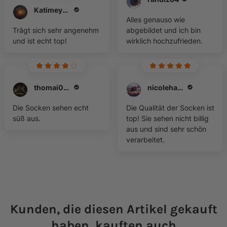
Katimeyer1
Alles genauso wie
Trägt sich sehr angenehm
abgebildet und ich bin
und ist echt top!
wirklich hochzufrieden.
thomai0401
nicolehauch.nh
Die Socken sehen echt
Die Qualität der Socken ist
süß aus.
top! Sie sehen nicht billig
aus und sind sehr schön
verarbeitet.
Kunden, die diesen Artikel gekauft
haben, kauften auch