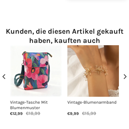
Kunden, die diesen Artikel gekauft
haben, kauften auch
Vintage-Tasche Mit
Vintage-Blumenarmband
Lä
Blumenmuster
€18,99
€15,99
€12,99
€9,99
€1