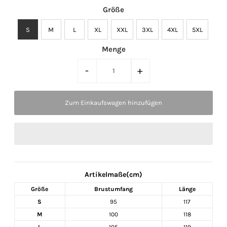
Größe
S
M
L
XL
XXL
3XL
4XL
5XL
Menge
-
+
Artikelmaße(cm)
Größe
Brustumfang
Länge
S
95
117
M
100
118
L
105
119