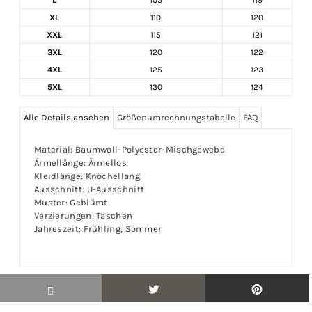
XL
110
120
XXL
115
121
3XL
120
122
4XL
125
123
5XL
130
124
Alle Details ansehen
Größenumrechnungstabelle
FAQ
Material: Baumwoll-Polyester-Mischgewebe
Ärmellänge: Ärmellos
Kleidlänge: Knöchellang
Ausschnitt: U-Ausschnitt
Muster: Geblümt
Verzierungen: Taschen
Jahreszeit: Frühling, Sommer