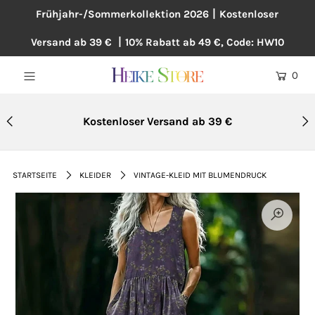
Frühjahr-/Sommerkollektion 2026丨Kostenloser
Versand ab 39 € 丨10% Rabatt ab 49 €, Code: HW10
NEU
0
BLUSEN
KLEIDER
Kostenloser Versand ab 39 €
PULLOVER
MÄNTEL
STARTSEITE
KLEIDER
VINTAGE-KLEID MIT BLUMENDRUCK
ÜBERGRÖßE
HOSEN
ACCESSOIRES
BAUMWOLLE UND LEINEN
TOPSELLER