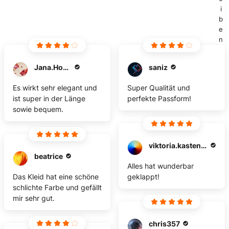
i
b
e
n
Jana.Honczek
saniz
Es wirkt sehr elegant und
Super Qualität und
ist super in der Länge
perfekte Passform!
sowie bequem.
viktoria.kastenmueller-papiez
beatrice
Alles hat wunderbar
Das Kleid hat eine schöne
geklappt!
schlichte Farbe und gefällt
mir sehr gut.
chris357