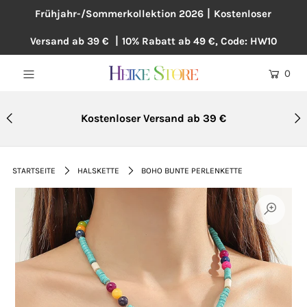
Frühjahr-/Sommerkollektion 2026丨Kostenloser
Versand ab 39 € 丨10% Rabatt ab 49 €, Code: HW10
NEU
0
BLUSEN
KLEIDER
Kostenloser Versand ab 39 €
PULLOVER
MÄNTEL
STARTSEITE
HALSKETTE
BOHO BUNTE PERLENKETTE
ÜBERGRÖßE
HOSEN
ACCESSOIRES
BAUMWOLLE UND LEINEN
TOPSELLER