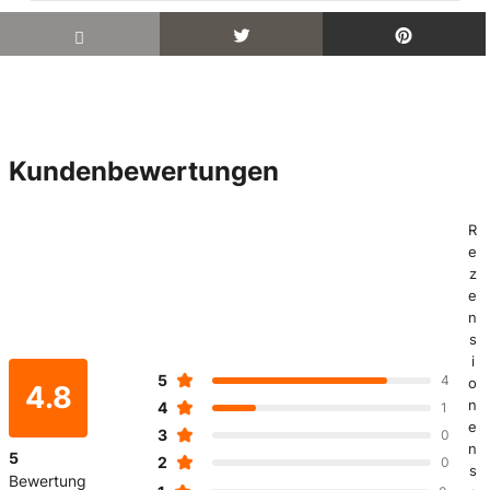
Kundenbewertungen
R
e
z
e
n
s
i
5
4
o
4.8
n
4
1
e
3
0
n
5
2
0
s
Bewertung