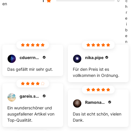
1
0
c
en
h
r
e
i
b
e
n
cduerrnagel
nika.pipe
Das gefällt mir sehr gut.
Für den Preis ist es
vollkommen in Ordnung.
gareis.swetlana
Ramona-kolath
Ein wunderschöner und
ausgefallener Artikel von
Das ist echt schön, vielen
Top-Qualität.
Dank.