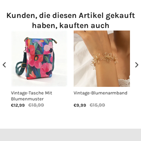
Kunden, die diesen Artikel gekauft
haben, kauften auch
Vintage-Tasche Mit
Vintage-Blumenarmband
Lä
Blumenmuster
€18,99
€15,99
€12,99
€9,99
€1