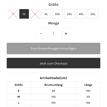
Größe
S
M
L
XL
XXL
3XL
4XL
5XL
Menge
-
+
Jetzt zum Checkout
Artikelmaße(cm)
Größe
Brustumfang
Länge
S
95
100
M
100
101
L
105
102