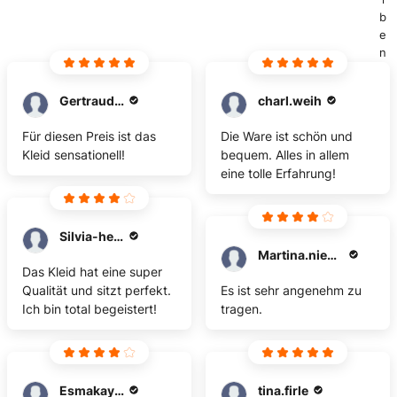
b
e
n
Gertraude.klein
charl.weih
Für diesen Preis ist das
Die Ware ist schön und
Kleid sensationell!
bequem. Alles in allem
eine tolle Erfahrung!
Silvia-heigl
Martina.niewoehner
Das Kleid hat eine super
Qualität und sitzt perfekt.
Es ist sehr angenehm zu
Ich bin total begeistert!
tragen.
Esmakayhan
tina.firle