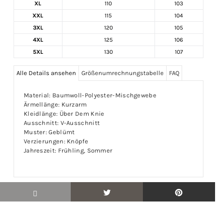
XL
110
103
XXL
115
104
3XL
120
105
4XL
125
106
5XL
130
107
Alle Details ansehen
Größenumrechnungstabelle
FAQ
Material: Baumwoll-Polyester-Mischgewebe
Ärmellänge: Kurzarm
Kleidlänge: Über Dem Knie
Ausschnitt: V-Ausschnitt
Muster: Geblümt
Verzierungen: Knöpfe
Jahreszeit: Frühling, Sommer