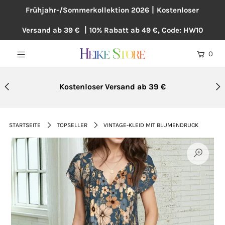
Frühjahr-/Sommerkollektion 2026丨Kostenloser
Versand ab 39 € 丨10% Rabatt ab 49 €, Code: HW10
NEU
0
BLUSEN
KLEIDER
Kostenloser Versand ab 39 €
PULLOVER
MÄNTEL
STARTSEITE
TOPSELLER
VINTAGE-KLEID MIT BLUMENDRUCK
ÜBERGRÖßE
HOSEN
ACCESSOIRES
BAUMWOLLE UND LEINEN
TOPSELLER