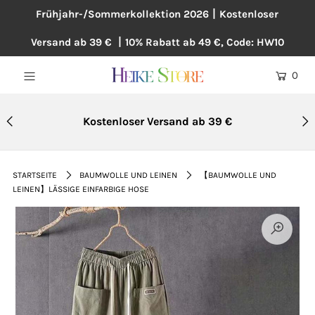
Frühjahr-/Sommerkollektion 2026丨Kostenloser
Versand ab 39 € 丨10% Rabatt ab 49 €, Code: HW10
NEU
0
BLUSEN
KLEIDER
Kostenloser Versand ab 39 €
PULLOVER
MÄNTEL
STARTSEITE
BAUMWOLLE UND LEINEN
【BAUMWOLLE UND
LEINEN】LÄSSIGE EINFARBIGE HOSE
ÜBERGRÖßE
HOSEN
ACCESSOIRES
BAUMWOLLE UND LEINEN
TOPSELLER