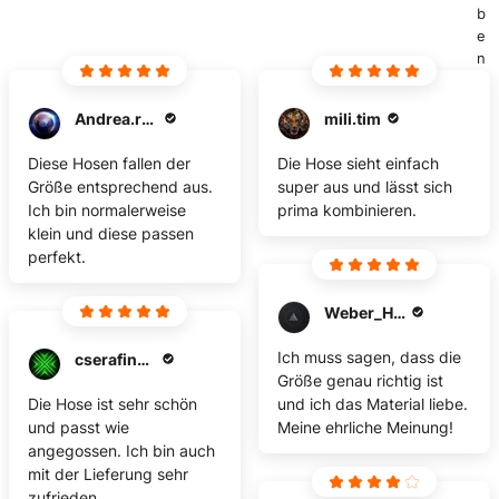
b
e
n
Andrea.ruisinger
mili.tim
Diese Hosen fallen der
Die Hose sieht einfach
Größe entsprechend aus.
super aus und lässt sich
Ich bin normalerweise
prima kombinieren.
klein und diese passen
perfekt.
Weber_Holzbau
Ich muss sagen, dass die
cserafinowicz
Größe genau richtig ist
Die Hose ist sehr schön
und ich das Material liebe.
und passt wie
Meine ehrliche Meinung!
angegossen. Ich bin auch
mit der Lieferung sehr
zufrieden.