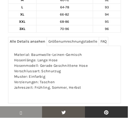
L
64-78
93
XL
66-82
94
XXL
68-86
95
3XL
70-96
96
Alle Details ansehen
Größenumrechnungstabelle
FAQ
Material: Baumwolle-Leinen-Gemisch
Hosenlänge: Lange Hose
Hosenmodell: Gerade Geschnittene Hose
Verschlussart: Schnurzug
Muster: Einfarbig
Verzierungen: Taschen
Jahreszeit: Frühling, Sommer, Herbst