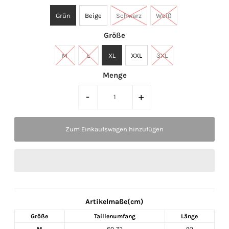
Grün
Beige
Schwarz
Weiß
Größe
M
L
XL
XXL
3XL
Menge
-
+
Artikelmaße(cm)
Größe
Taillenumfang
Länge
M
60-72
92