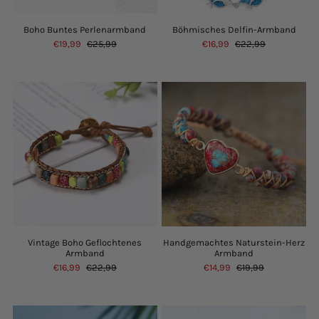
Boho Buntes Perlenarmband
Böhmisches Delfin-Armband
€19,99
€25,99
€16,99
€22,99
Vintage Boho Geflochtenes
Handgemachtes Naturstein-Herz
Armband
Armband
€16,99
€22,99
€14,99
€19,99