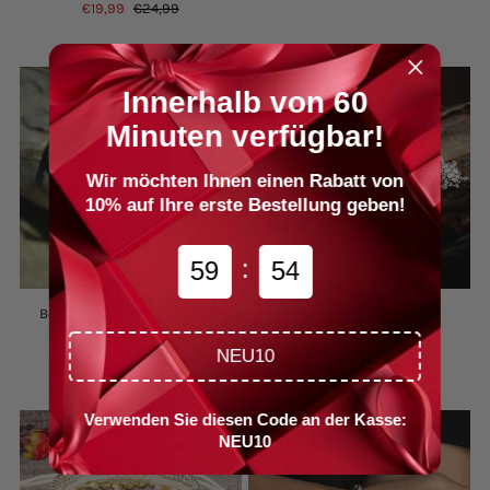
€19,99
€24,99
Innerhalb von 60
Minuten verfügbar!
Wir möchten Ihnen einen Rabatt von
10% auf Ihre erste Bestellung geben!
:
5
9
5
3
2
Böhmisches Handgewebtes
Vintage Kristallarmband
Armband
€18,99
€24,99
€16,99
€22,99
NEU10
Verwenden Sie diesen Code an der Kasse:
NEU10