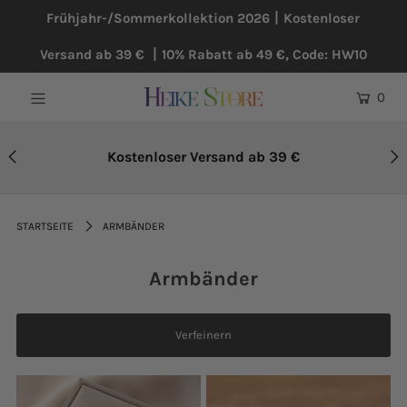
Frühjahr-/Sommerkollektion 2026丨Kostenloser
Versand ab 39 € 丨10% Rabatt ab 49 €, Code: HW10
NEU
0
BLUSEN
KLEIDER
10% Rabatt ab 49 €
Code: HW10
PULLOVER
MÄNTEL
STARTSEITE
ARMBÄNDER
ÜBERGRÖßE
Armbänder
HOSEN
ACCESSOIRES
Verfeinern
BAUMWOLLE UND LEINEN
TOPSELLER