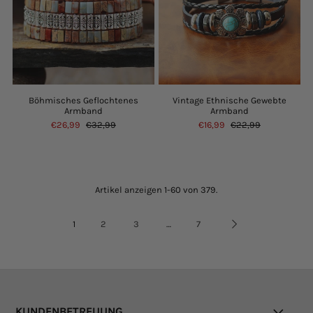
Böhmisches Geflochtenes
Vintage Ethnische Gewebte
Armband
Armband
€26,99
€32,99
€16,99
€22,99
Artikel anzeigen 1-60 von 379.
1
2
3
…
7
KUNDENBETREUUNG