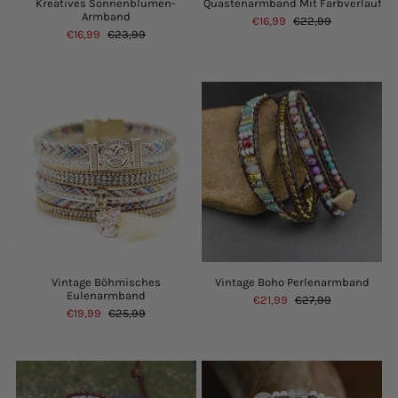
Kreatives Sonnenblumen-
Quastenarmband Mit Farbverlauf
Armband
€16,99
€22,99
€16,99
€23,99
Vintage Böhmisches
Vintage Boho Perlenarmband
Eulenarmband
€21,99
€27,99
€19,99
€25,99